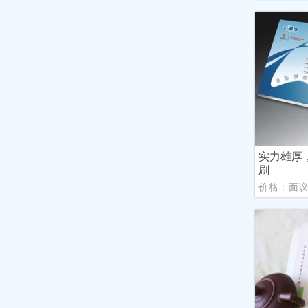
实力雄厚
刷
价格：面