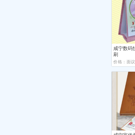
咸宁数码
刷
价格：面
咸宁宣传