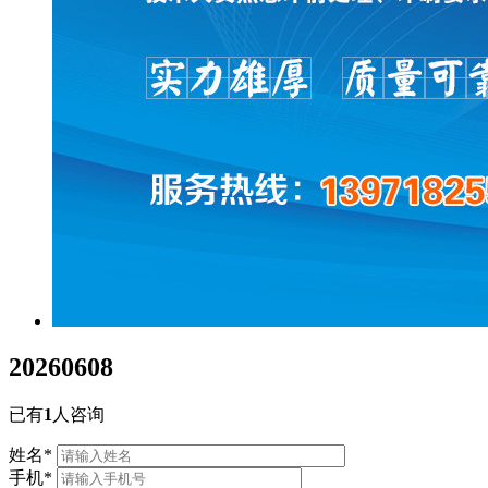
20260608
已有
1
人咨询
姓名
*
手机
*