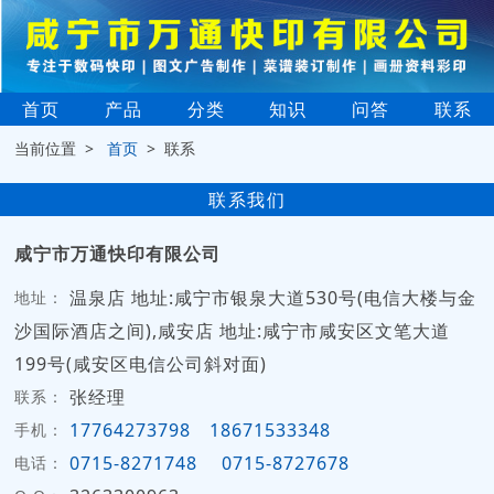
首页
产品
分类
知识
问答
联系
当前位置 >
首页
> 联系
联系我们
咸宁市万通快印有限公司
温泉店 地址:咸宁市银泉大道530号(电信大楼与金
地址：
沙国际酒店之间),咸安店 地址:咸宁市咸安区文笔大道
199号(咸安区电信公司斜对面)
张经理
联系：
17764273798
18671533348
手机：
0715-8271748
0715-8727678
电话：